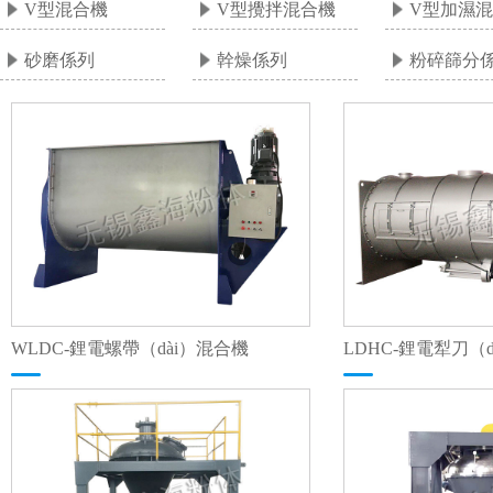
V型混合機
V型攪拌混合機
V型加濕
+
+
+
砂磨係列
幹燥係列
粉碎篩分
+
+
+
WLDC-鋰電螺帶（dài）混合機
LDHC-鋰電犁刀（