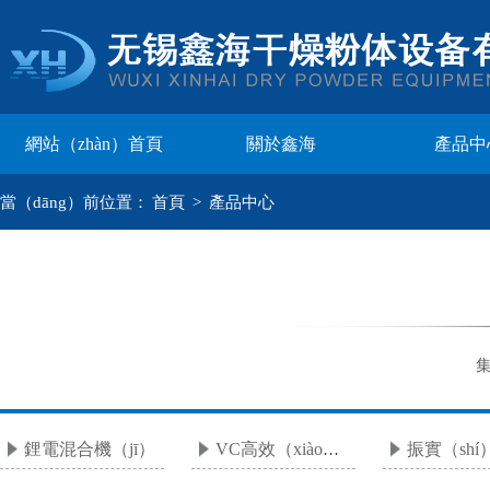
網站（zhàn）首頁
關於鑫海
產品中
當（dāng）前位置：
首頁
>
產品中心
鋰電混合機（jī）
VC高效（xiào）混合機
+
+
+